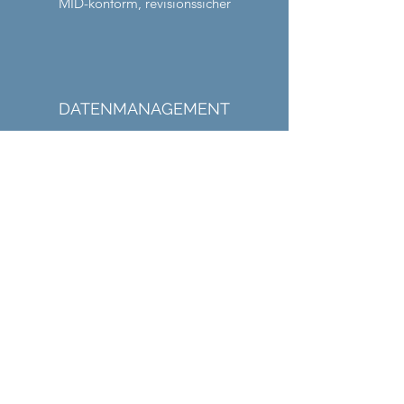
MID-konform, revisionssicher
DATENMANAGEMENT
Hochfrequente Datenerhebung
Umfassende Plausibilitätsprüfungen
Bereitstellung für externen Abruf
Qivalo GmbH
Joseph-Meyer-Straße 13-15
68167 Mannheim
info@qivalo.com
+49 (0) 621 300 6400